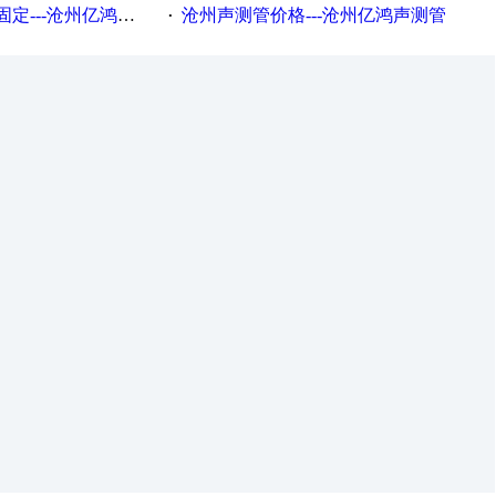
---沧州亿鸿声测管
沧州声测管价格---沧州亿鸿声测管​
·