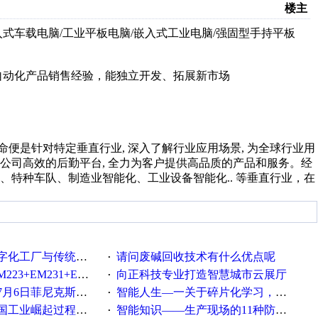
楼主
式车载电脑/工业平板电脑/嵌入式工业电脑/强固型手持平板
业自动化产品销售经验，能独立开发、拓展新市场
使命便是针对特定垂直行业, 深入了解行业应用场景, 为全球行业用
公司高效的后勤平台, 全力为客户提供高品质的产品和服务。经
特种车队、制造业智能化、工业设备智能化.. 等垂直行业，在
统工厂的差别体现在哪里？
请问废碱回收技术有什么优点呢
·
35+EM232+EM232怎么用以太网通讯？
向正科技专业打造智慧城市云展厅
·
菲尼克斯在线研讨会即得
智能人生—一关于碎片化学习，看这一篇就够了！
·
程中不得不提的10个关键词
智能知识——生产现场的11种防错！(1)
·