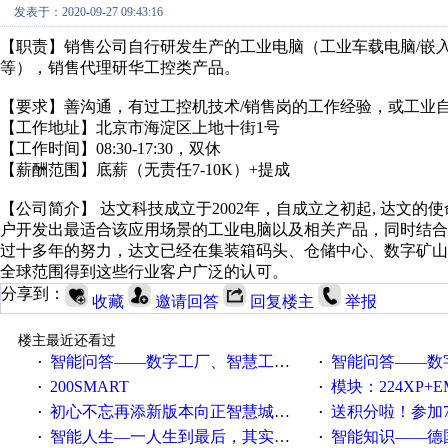
发表于：2020-09-27 09:43:16
【职责】销售公司自行研发生产的工业电脑（工业车载电脑/嵌入
等），销售代理研华工控类产品。
【要求】善沟通，有过工控机技术/销售岗的工作经验，或工
【工作地址】北京市海淀区上地十街1号
【工作时间】08:30-17:30，双休
【薪酬范围】底薪（无责任7-10K）+提成
【公司简介】 达文科技成立于2002年，自成立之初起, 达文的
户开发出最适合该应用场景的工业电脑以及相关产品，同时结合
过十多年的努力，达文已经在集装箱码头、仓储中心、数字矿山、
全球范围得到这些行业客户广泛的认可。
分享到：
收藏
邀请回答
回复楼主
举报
楼主最近还看过
智能问答——数字工厂、智慧工厂和智能制造三者的区别是什么？
智能问答——数字化工厂与传
·
·
200SMART
模块：224XP+EM223+EM231+EM2
·
·
初心不忘再添新版本向正智慧城市云展厅3.0版亮相
送积分啦！参加7月6日
·
·
智能人生—一人生到最后，其实拼的都是人品
智能知识——德国工业崛起过
·
·