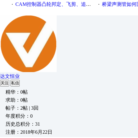
CAM控制器凸轮邦定、飞剪、追剪等C功能块
桥梁声测管如何固定
·
·
达文恒业
关注
私信
精华：0帖
求助：0帖
帖子：2帖 | 3回
年度积分：0
历史总积分：31
注册：2018年6月22日