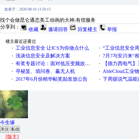
发表于：2020-09-10 13:50:15
找个会做昆仑通态美工动画的大神,有偿服务
分享到：
收藏
邀请回答
回复楼主
举报
楼主最近还看过
工业信息安全 让ICS为你做点什么
“工业信息安全周之我见”
·
·
浅谈信息安全及解决方案
7月7与安川来“
·
·
有奖专题讨论：面对低压变频故障，老手是这样解决的！
【德力西电气】三
·
·
寻秘笈、填问卷、赢无人机
AbleCloud工业物
·
·
2017年6月份精华帖奖励发放公告
下周据说气温能
·
·
今生缘
关注
私信
[版主]