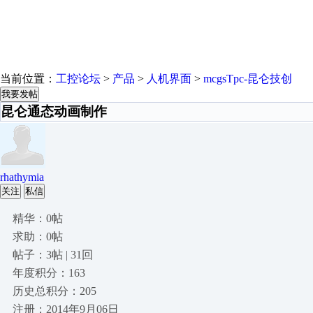
当前位置：
工控论坛
>
产品
>
人机界面
>
mcgsTpc-昆仑技创
我要发帖
昆仑通态动画制作
rhathymia
关注
私信
精华：0帖
求助：0帖
帖子：3帖 | 31回
年度积分：163
历史总积分：205
注册：2014年9月06日