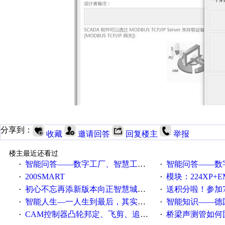
分享到：
收藏
邀请回答
回复楼主
举报
楼主最近还看过
智能问答——数字工厂、智慧工厂和智能制造三者的区别是什么？
智能问答——数字化工厂与传
·
·
200SMART
模块：224XP+EM223+EM231+EM2
·
·
初心不忘再添新版本向正智慧城市云展厅3.0版亮相
送积分啦！参加7月6日
·
·
智能人生—一人生到最后，其实拼的都是人品
智能知识——德国工业崛起过
·
·
CAM控制器凸轮邦定、飞剪、追剪等C功能块
桥梁声测管如何固定
·
·