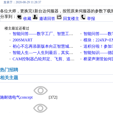
发表于：2020-08-29 11:28:37
各位大师，更换完1新台达伺服器，按照原来伺服器的参数下载
分享到：
收藏
邀请回答
回复楼主
举报
楼主最近还看过
智能问答——数字工厂、智慧工厂和智能制造三者的区别是什么？
智能问答——数字化工厂与传
·
·
200SMART
模块：224XP+EM223+EM231+EM2
·
·
初心不忘再添新版本向正智慧城市云展厅3.0版亮相
送积分啦！参加7月6日
·
·
智能人生—一人生到最后，其实拼的都是人品
智能知识——德国工业崛起过
·
·
CAM控制器凸轮邦定、飞剪、追剪等C功能块
桥梁声测管如何固定
·
·
热门招聘
相关主题
施耐德电气concept
[372]