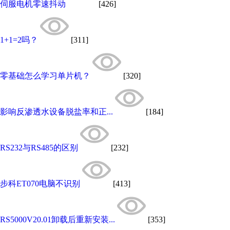
伺服电机零速抖动
[426]
1+1=2吗？
[311]
零基础怎么学习单片机？
[320]
影响反渗透水设备脱盐率和正...
[184]
RS232与RS485的区别
[232]
步科ET070电脑不识别
[413]
RS5000V20.01卸载后重新安装...
[353]