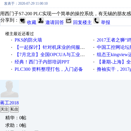
发表于：2020-07-29 11:00:10
用西门子S7-200 PLC实现一个简单的操控系统，有无锡的朋友感兴趣的
分享到：
收藏
邀请回答
回复楼主
举报
楼主最近还看过
PKS的防火墙
2017王者之狮“鸡”情签到
·
·
【一起探讨】针对机床业的伺服系统发展，您的期望是什么？
中国工控网论坛版块
·
·
【7月北京】全国OPCUA与工业互联技术培训班通知！
组态王kingvi
·
·
经典！西门子内部培训PPT
【暑期-上海】全国工业4.
·
·
PLC300 资料整理打包，入门必备
撸袖实干，2017gongkong
·
·
蒋工2018
关注
私信
精华：0帖
求助：0帖