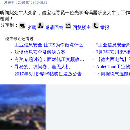
发表于：2020-07-28 16:06:32
听闻此处牛人众多，借宝地寻觅一位光学编码器研发大牛，工作地
谢谢！
分享到：
收藏
邀请回答
回复楼主
举报
楼主最近还看过
工业信息安全 让ICS为你做点什么
“工业信息安全周之我见”
·
·
浅谈信息安全及解决方案
7月7与安川来“
·
·
有奖专题讨论：面对低压变频故障，老手是这样解决的！
【德力西电气】三
·
·
寻秘笈、填问卷、赢无人机
AbleCloud工业物
·
·
2017年6月份精华帖奖励发放公告
下周据说气温能
·
·