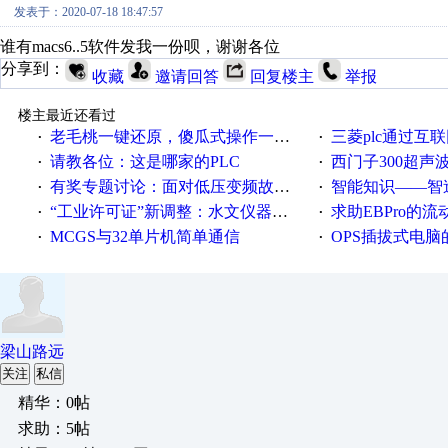
发表于：2020-07-18 18:47:57
谁有macs6..5软件发我一份呗，谢谢各位
分享到：
收藏
邀请回答
回复楼主
举报
楼主最近还看过
老毛桃一键还原，傻瓜式操作一键轻松备份还原；程序为向导式安装，一键即可实现自动备份或还原系统。
三菱plc通过互联网实现pl
·
·
请教各位：这是哪家的PLC
西门子300超声波焊
·
·
有奖专题讨论：面对低压变频故障，老手是这样解决的！
智能知识——智造时代，工
·
·
“工业许可证”新调整：水文仪器等19类产品取消事前生产许可
求助EBPro的
·
·
MCGS与32单片机简单通信
OPS插拔式电
·
·
梁山路远
关注
私信
精华：0帖
求助：5帖