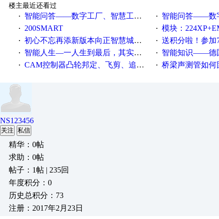
楼主最近还看过
智能问答——数字工厂、智慧工厂和智能制造三者的区别是什么？
智能问答——数字化工厂与传
·
·
200SMART
模块：224XP+EM223+EM231+EM2
·
·
初心不忘再添新版本向正智慧城市云展厅3.0版亮相
送积分啦！参加7月6日
·
·
智能人生—一人生到最后，其实拼的都是人品
智能知识——德国工业崛起过
·
·
CAM控制器凸轮邦定、飞剪、追剪等C功能块
桥梁声测管如何固定
·
·
NS123456
关注
私信
精华：0帖
求助：0帖
帖子：1帖 | 235回
年度积分：0
历史总积分：73
注册：2017年2月23日