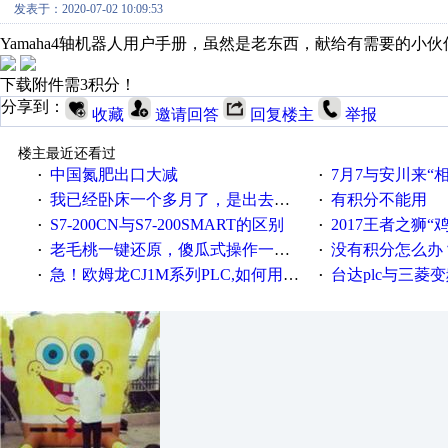
发表于：2020-07-02 10:09:53
Yamaha4轴机器人用户手册，虽然是老东西，献给有需要的小伙
下载附件需3积分！
分享到：
收藏
邀请回答
回复楼主
举报
楼主最近还看过
中国氮肥出口大减
7月7与安川来“
·
·
我已经卧床一个多月了，是出去安装机械手在高速遭遇车祸所致:大家工作都要特别注意啊
有积分不能用
·
·
S7-200CN与S7-200SMART的区别
2017王者之狮“鸡”情签到
·
·
老毛桃一键还原，傻瓜式操作一键轻松备份还原；程序为向导式安装，一键即可实现自动备份或还原系统。
没有积分怎么办
·
·
急！欧姆龙CJ1M系列PLC,如何用时间控制变频器。要求时间在组态王中可以自由输入！拜托各位大神了！
台达plc与三菱
·
·