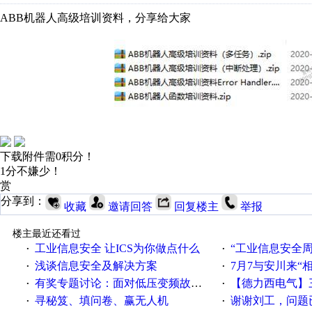
ABB机器人高级培训资料，分享给大家
下载附件需0积分！
1分不嫌少！
赏
分享到：
收藏
邀请回答
回复楼主
举报
楼主最近还看过
工业信息安全 让ICS为你做点什么
“工业信息安全周之我见”
·
·
浅谈信息安全及解决方案
7月7与安川来“
·
·
有奖专题讨论：面对低压变频故障，老手是这样解决的！
【德力西电气】三
·
·
寻秘笈、填问卷、赢无人机
谢谢刘工，问题
·
·