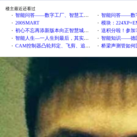
楼主最近还看过
智能问答——数字工厂、智慧工厂和智能制造三者的区别是什么？
智能问答——数字化工厂与传
·
·
200SMART
模块：224XP+EM223+EM231+EM2
·
·
初心不忘再添新版本向正智慧城市云展厅3.0版亮相
送积分啦！参加7月6日
·
·
智能人生—一人生到最后，其实拼的都是人品
智能知识——德国工业崛起过
·
·
CAM控制器凸轮邦定、飞剪、追剪等C功能块
桥梁声测管如何固定
·
·