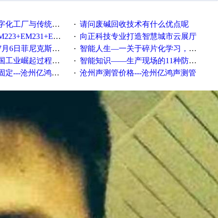
统工厂的差别体现在哪里？
请问废碱回收技术有什么优点呢
·
35+EM232+EM232怎么用以太网通讯？
向正科技专业打造智慧城市云展厅
·
菲尼克斯在线研讨会即得
智能人生—一关于碎片化学习，看这一篇就够了！
·
程中不得不提的10个关键词
智能知识——生产现场的11种防错！(1)
·
---沧州亿鸿声测管
沧州声测管价格---沧州亿鸿声测管​
·