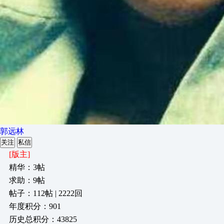
郭远林
关注
私信
[版主]
精华：3帖
求助：9帖
帖子：112帖 | 2222回
年度积分：901
历史总积分：43825