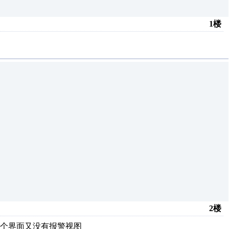
1楼
2楼
个界面又没有报警视图