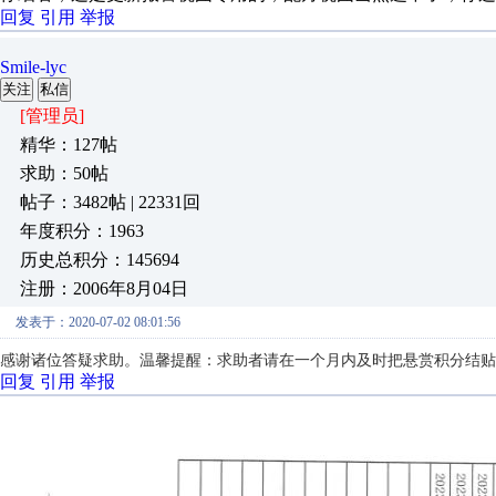
回复
引用
举报
Smile-lyc
关注
私信
[管理员]
精华：127帖
求助：50帖
帖子：3482帖 | 22331回
年度积分：1963
历史总积分：145694
注册：2006年8月04日
发表于：2020-07-02 08:01:56
感谢诸位答疑求助。温馨提醒：求助者请在一个月内及时把悬赏积分结贴
回复
引用
举报