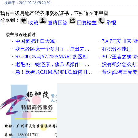
发表于：2020-05-08 09:26:26
我有中级房地产经济师资格证书，不知道在哪里查
分享到：
收藏
邀请回答
回复楼主
举报
楼主最近还看过
中国氮肥出口大减
7月7与安川来“
·
·
我已经卧床一个多月了，是出去安装机械手在高速遭遇车祸所致:大家工作都要特别注意啊
有积分不能用
·
·
S7-200CN与S7-200SMART的区别
2017王者之狮“鸡”情签到
·
·
老毛桃一键还原，傻瓜式操作一键轻松备份还原；程序为向导式安装，一键即可实现自动备份或还原系统。
没有积分怎么办
·
·
急！欧姆龙CJ1M系列PLC,如何用时间控制变频器。要求时间在组态王中可以自由输入！拜托各位大神了！
台达plc与三菱
·
·