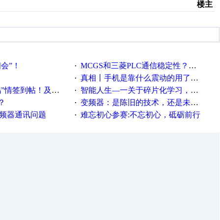
楼主
相会”！
MCGS和三菱PLC通信稳定性？？？
·
真相丨手机是靠什么震动的用了这么多年才知道！
·
帖！及时更新在线研讨会预告
智能人生—一关于碎片化学习，看这一篇就够了！
·
？
变频器：是陈旧的技术，还是未来的幕后英雄？
·
变频器通讯问题
难忘初心参赛:不忘初心，砥砺前行
·