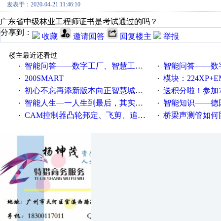
发表于：2020-04-21 11:46:10
广东省中级林业工程师证书是考试通过的吗？
分享到：
收藏
邀请回答
回复楼主
举报
楼主最近还看过
智能问答——数字工厂、智慧工厂和智能制造三者的区别是什么？
智能问答——数字化工厂与传
·
·
200SMART
模块：224XP+EM223+EM231+EM2
·
·
初心不忘再添新版本向正智慧城市云展厅3.0版亮相
送积分啦！参加7月6日
·
·
智能人生—一人生到最后，其实拼的都是人品
智能知识——德国工业崛起过
·
·
CAM控制器凸轮邦定、飞剪、追剪等C功能块
桥梁声测管如何固定
·
·