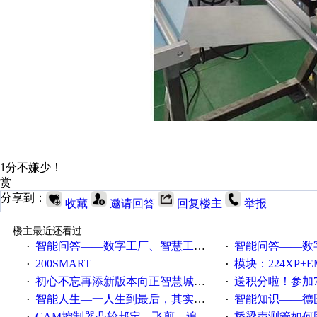
1分不嫌少！
赏
分享到：
收藏
邀请回答
回复楼主
举报
楼主最近还看过
智能问答——数字工厂、智慧工厂和智能制造三者的区别是什么？
智能问答——数字化工厂与传
·
·
200SMART
模块：224XP+EM223+EM231+EM2
·
·
初心不忘再添新版本向正智慧城市云展厅3.0版亮相
送积分啦！参加7月6日
·
·
智能人生—一人生到最后，其实拼的都是人品
智能知识——德国工业崛起过
·
·
CAM控制器凸轮邦定、飞剪、追剪等C功能块
桥梁声测管如何固定