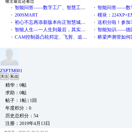
楼主最近还看过
智能问答——数字工厂、智慧工厂和智能制造三者的区别是什么？
智能问答——数字化工厂与传
·
·
200SMART
模块：224XP+EM223+EM231+EM2
·
·
初心不忘再添新版本向正智慧城市云展厅3.0版亮相
送积分啦！参加7月6日
·
·
智能人生—一人生到最后，其实拼的都是人品
智能知识——德国工业崛起过
·
·
CAM控制器凸轮邦定、飞剪、追剪等C功能块
桥梁声测管如何固定
·
·
ZSPTM001
关注
私信
精华：0帖
求助：0帖
帖子：1帖 | 1回
年度积分：0
历史总积分：54
注册：2019年4月13日