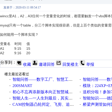
发表于：2020-03-11 09:54:17
wincc里A1，A2，A3任何一个变量变化的时候，都需要触发一个vbs脚
mysql只有一个table，分三个脚本实现很容易，但是上百个类似的变
如何能用一个脚本实现？
变量名 时间 值
A1 9:15 15
A2 9:16 20
分享到：
收藏
邀请回答
回复楼主
举报
楼主最近还看过
智能问答——数字工厂、智慧工厂和智能制造三者的区别是什么？
智能问答——数字化工厂与传
·
·
200SMART
模块：224XP+EM223+EM231+EM2
·
·
初心不忘再添新版本向正智慧城市云展厅3.0版亮相
送积分啦！参加7月6日
·
·
智能人生—一人生到最后，其实拼的都是人品
智能知识——德国工业崛起过
·
·
CAM控制器凸轮邦定、飞剪、追剪等C功能块
桥梁声测管如何固定
·
·