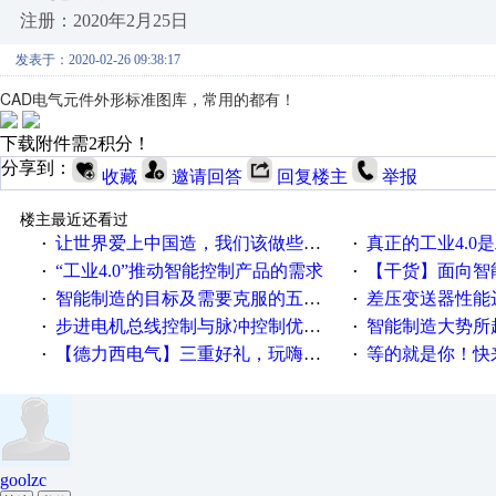
注册：2020年2月25日
发表于：2020-02-26 09:38:17
CAD电气元件外形标准图库，常用的都有！
下载附件需2积分！
分享到：
收藏
邀请回答
回复楼主
举报
楼主最近还看过
让世界爱上中国造，我们该做些什么
真正的工业4.0是
·
·
“工业4.0”推动智能控制产品的需求
【干货】面向智
·
·
智能制造的目标及需要克服的五个障碍
差压变送器性能达
·
·
步进电机总线控制与脉冲控制优缺点
智能制造大势所趋
·
·
【德力西电气】三重好礼，玩嗨夏日！
等的就是你！快来领
·
·
goolzc