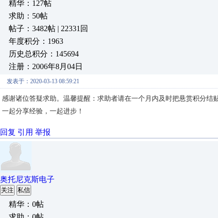
精华：127帖
求助：50帖
帖子：3482帖 | 22331回
年度积分：1963
历史总积分：145694
注册：2006年8月04日
发表于：2020-03-13 08:59:21
感谢诸位答疑求助。温馨提醒：求助者请在一个月内及时把悬赏积分结
一起分享经验，一起进步！
回复
引用
举报
奥托尼克斯电子
关注
私信
精华：0帖
求助：0帖