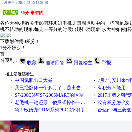
发表于：2020-02-15 18:53:29
求助帖
50分-未结帖
各位大神,指教关于86闭环步进电机走圆周运动中的一些问题.调
机不转动的现象.每走一等分的时候出现抖动现象!求大神如何解决
下载附件需0积分！
1分不嫌少！
赏
分享到：
收藏
邀请回答
回复楼主
举报
楼主最近还看过
中国氮肥出口大减
7月7与安川来“
·
·
我已经卧床一个多月了，是出去安装机械手在高速遭遇车祸所致:大家工作都要特别注意啊
有积分不能用
·
·
S7-200CN与S7-200SMART的区别
2017王者之狮“鸡”情签到
·
·
老毛桃一键还原，傻瓜式操作一键轻松备份还原；程序为向导式安装，一键即可实现自动备份或还原系统。
没有积分怎么办
·
·
急！欧姆龙CJ1M系列PLC,如何用时间控制变频器。要求时间在组态王中可以自由输入！拜托各位大神了！
台达plc与三菱
·
·