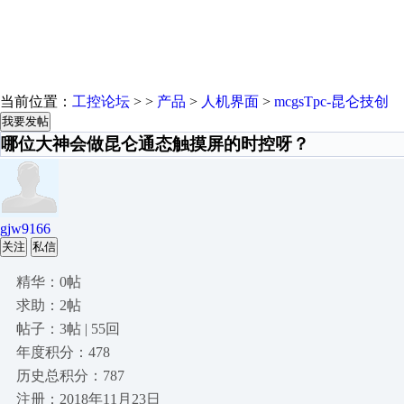
当前位置：
工控论坛
> >
产品
>
人机界面
>
mcgsTpc-昆仑技创
我要发帖
哪位大神会做昆仑通态触摸屏的时控呀？
gjw9166
关注
私信
精华：0帖
求助：2帖
帖子：3帖 | 55回
年度积分：478
历史总积分：787
注册：2018年11月23日