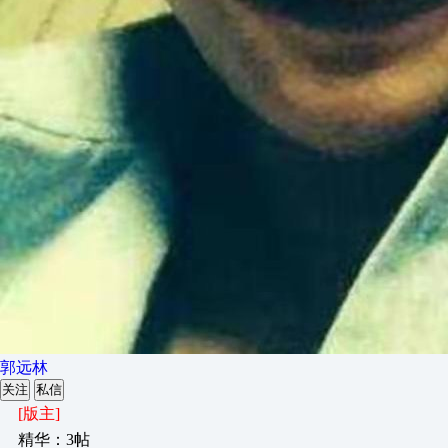
郭远林
关注
私信
[版主]
精华：3帖