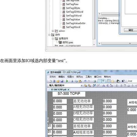
在画面里添加
IO
域
选内部变量
“
test
”。