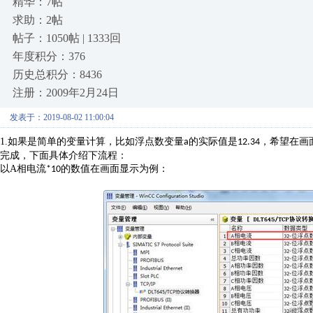
精华：7帖
求助：2帖
帖子：1050帖 | 1333回
年度积分：376
历史总积分：8436
注册：2009年2月24日
发表于：2019-08-02 11:00:04
1.
如果是简单的变量计算，比如浮点数变量
的实际值是
，希望在画
a
12.34
完成，下面具体介绍下流程：
以
A
相电流
的数值在画面显示为例：
*10