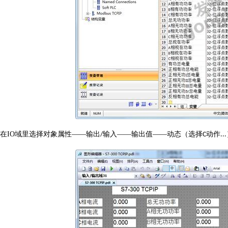
在
IO
域里选择对象属性——输出
输入——输出值——动态（选择
动作
/
C
...