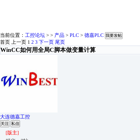
当前位置：
工控论坛
> >
产品
>
PLC
>
德嘉PLC
我要发帖
首页
上一页
1
2
3
下一页
尾页
WinCC如何用全局C脚本做变量计算
大连德嘉工控
关注
私信
[版主]