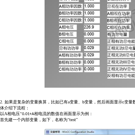
2.
如果是复杂的变量换算，比如已有
a
变量、
变量，然后画面显示
变量
b
c
体介绍下流程：
以
A
相电压
相电流的数值在画面显示为例：
*0.01+A
首先建一个内部变量，如下，名称为
“
”
test