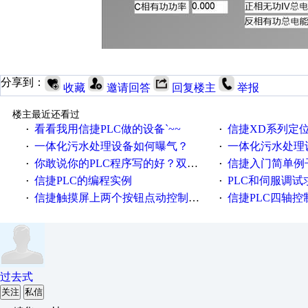
分享到：
收藏
邀请回答
回复楼主
举报
楼主最近还看过
看看我用信捷PLC做的设备`~~
信捷XD系列定
·
·
一体化污水处理设备如何曝气？
一体化污水处理
·
·
你敢说你的PLC程序写的好？双伺服控制信捷PLC程序
信捷入门简单例子.
·
·
信捷PLC的编程实例
PLC和伺服调试
·
·
信捷触摸屏上两个按钮点动控制电机正反转，为什么没脉冲输出
信捷PLC四轴控
·
·
过去式
关注
私信