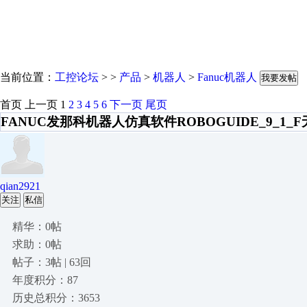
当前位置：
工控论坛
> >
产品
>
机器人
>
Fanuc机器人
我要发帖
首页
上一页
1
2
3
4
5
6
下一页
尾页
FANUC发那科机器人仿真软件ROBOGUIDE_9_1_
qian2921
关注
私信
精华：0帖
求助：0帖
帖子：3帖 | 63回
年度积分：87
历史总积分：3653