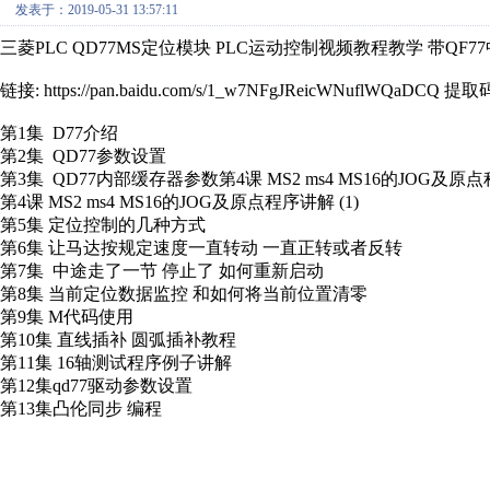
发表于：2019-05-31 13:57:11
三菱PLC QD77MS定位模块 PLC运动控制视频教程教学 带QF7
链接: https://pan.baidu.com/s/1_w7NFgJReicWNuflWQaDCQ 提取
第1集 D77介绍
第2集 QD77参数设置
第3集 QD77内部缓存器参数第4课 MS2 ms4 MS16的JOG及原点程
第4课 MS2 ms4 MS16的JOG及原点程序讲解 (1)
第5集 定位控制的几种方式
第6集 让马达按规定速度一直转动 一直正转或者反转
第7集 中途走了一节 停止了 如何重新启动
第8集 当前定位数据监控 和如何将当前位置清零
第9集 M代码使用
第10集 直线插补 圆弧插补教程
第11集 16轴测试程序例子讲解
第12集qd77驱动参数设置
第13集凸伦同步 编程