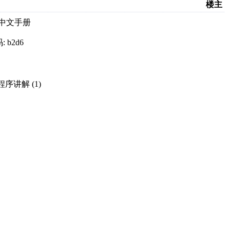
楼主
7中文手册
码: b2d6
序讲解 (1)