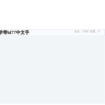
点击：
3366
| 回复：
6
带ld77中文手