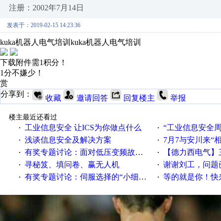
注册：2002年7月14日
发表于：2019-02-15 14:23:36
kuka机器人电气培训
kuka机器人电气培训
下载附件需1积分！
1分不嫌少！
赏
分享到：
收藏
邀请回答
回复楼主
举报
楼主最近还看过
工业信息安全 让ICS为你做点什么
“工业信息安全周之我见”
·
·
浅谈信息安全及解决方案
7月7与安川来“
·
·
有奖专题讨论：面对低压变频故障，老手是这样解决的！
【德力西电气】三
·
·
寻秘笈、填问卷、赢无人机
谢谢刘工，问题
·
·
有奖专题讨论：伺服选择的“小细节大学问”奖励公告
等的就是你！快来领
·
·