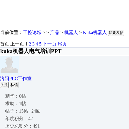
当前位置：
工控论坛
> >
产品
>
机器人
>
Kuka机器人
我要发帖
首页
上一页
1
2
3
4
5
下一页
尾页
kuka机器人电气培训PPT
洛阳PLC工作室
关注
私信
精华：0帖
求助：1帖
帖子：15帖 | 24回
年度积分：42
历史总积分：491