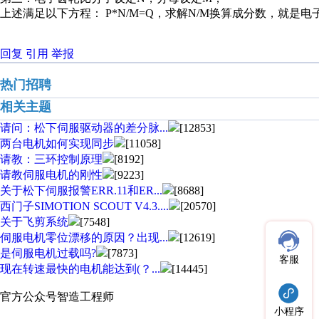
上述满足以下方程： P*N/M=Q，求解N/M换算成分数，就是电
回复
引用
举报
热门招聘
相关主题
请问：松下伺服驱动器的差分脉...
[12853]
两台电机如何实现同步
[11058]
请教：三环控制原理
[8192]
请教伺服电机的刚性
[9223]
关于松下伺服报警ERR.11和ER...
[8688]
西门子SIMOTION SCOUT V4.3....
[20570]
关于飞剪系统
[7548]
伺服电机零位漂移的原因？出现...
[12619]
是伺服电机过载吗?
[7873]
客服
现在转速最快的电机能达到(？...
[14445]
官方公众号
智造工程师
小程序