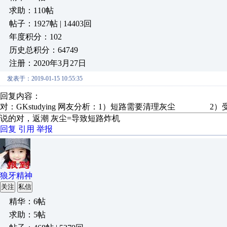
求助：110帖
帖子：1927帖 | 14403回
年度积分：102
历史总积分：64749
注册：2020年3月27日
发表于：2019-01-15 10:55:35
回复内容：
对：GKstudying 网友分析：1）短路需要清理灰尘 2
说的对，返潮 灰尘=导致短路炸机
回复
引用
举报
狼牙精神
关注
私信
精华：6帖
求助：5帖