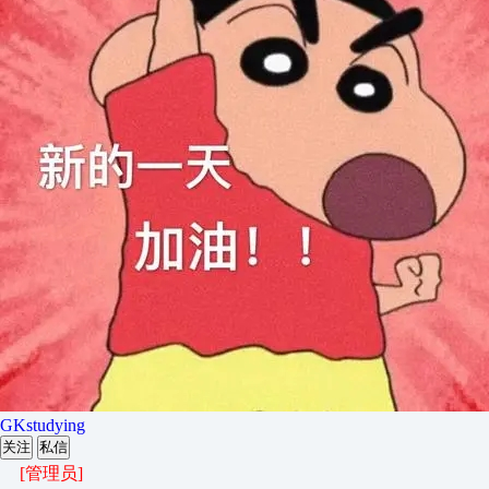
GKstudying
关注
私信
[管理员]