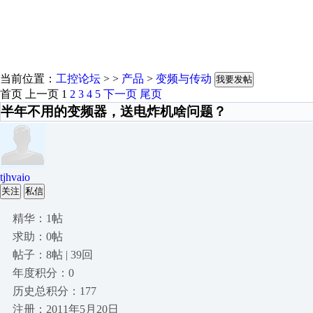
当前位置：
工控论坛
> >
产品
>
变频与传动
我要发帖
首页
上一页
1
2
3
4
5
下一页
尾页
半年不用的变频器，送电炸机啥问题？
tjhvaio
关注
私信
精华：1帖
求助：0帖
帖子：8帖 | 39回
年度积分：0
历史总积分：177
注册：2011年5月20日