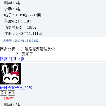
精华：4帖
求助：4帖
帖子：1019帖 | 7217回
年度积分：1194
历史总积分：18802
注册：2008年11月11日
发表于：2019-01-15 10:51:32
网友分析：1）短路需要清理灰尘
2）受潮了
回复
引用
举报
研讨会宣传员_3259
关注
私信
[版主]
精华：3帖