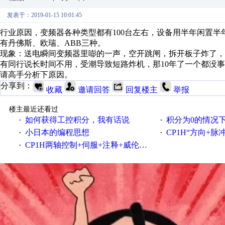
发表于：2019-01-15 10:01:45
行业原因，变频器各种类型都有100台左右，设备用半年闲置半
有丹佛斯、欧瑞、ABB三种。
现象：送电瞬间变频器里嘭的一声，空开跳闸，拆开板子炸了，
有同行说长时间不用，受潮导致短路炸机，那10年了一个都没
请高手分析下原因。
分享到：
收藏
邀请回答
回复楼主
举报
楼主最近还看过
如何获得工控积分，我有话说
积分为0的情况
·
·
小日本的编程思想
CP1H“方向+
·
·
CP1H两轴控制+伺服+注释+威伦触屏
·