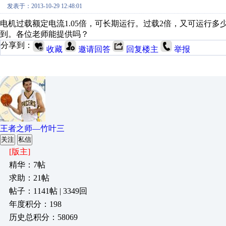
发表于：2013-10-29 12:48:01
电机过载额定电流1.05倍，可长期运行。过载2倍，又可运行
到。各位老师能提供吗？
分享到：
收藏
邀请回答
回复楼主
举报
王者之师—竹叶三
关注
私信
[版主]
精华：7帖
求助：21帖
帖子：1141帖 | 3349回
年度积分：198
历史总积分：58069