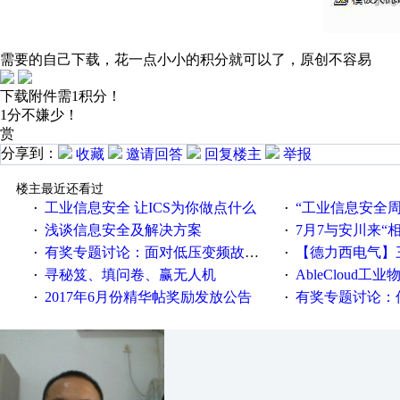
需要的自己下载，花一点小小的积分就可以了，原创不容易
下载附件需1积分！
1分不嫌少！
赏
分享到：
收藏
邀请回答
回复楼主
举报
楼主最近还看过
工业信息安全 让ICS为你做点什么
“工业信息安全周之我见”
·
·
浅谈信息安全及解决方案
7月7与安川来“
·
·
有奖专题讨论：面对低压变频故障，老手是这样解决的！
【德力西电气】三
·
·
寻秘笈、填问卷、赢无人机
AbleCloud工业物
·
·
2017年6月份精华帖奖励发放公告
有奖专题讨论：伺服选择的
·
·