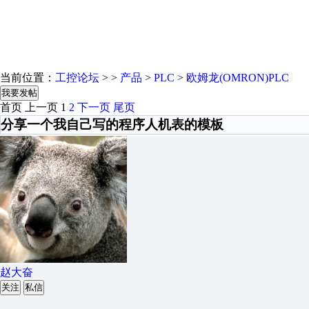
当前位置：
工控论坛
> >
产品
>
PLC
>
欧姆龙(OMRON)PLC
我要发帖
首页
上一页
1
2
下一页
尾页
分享一个我自己写的程序人机表的模板
赵大奋
关注
私信