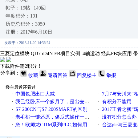
帖子：19帖 | 149回
年度积分：191
历史总积分：3059
注册：2017年6月10日
发表于：2018-11-29 14:36:24
三菱定位模块 QD75D4N FB项目实例 4轴运动 经典FB块应用 
下载附件需2积分！
分享到：
收藏
邀请回答
回复楼主
举报
楼主最近还看过
中国氮肥出口大减
7月7与安川来“
·
·
我已经卧床一个多月了，是出去安装机械手在高速遭遇车祸所致:大家工作都要特别注意啊
有积分不能用
·
·
S7-200CN与S7-200SMART的区别
2017王者之狮“鸡”情签到
·
·
老毛桃一键还原，傻瓜式操作一键轻松备份还原；程序为向导式安装，一键即可实现自动备份或还原系统。
没有积分怎么办
·
·
急！欧姆龙CJ1M系列PLC,如何用时间控制变频器。要求时间在组态王中可以自由输入！拜托各位大神了！
台达plc与三菱
·
·