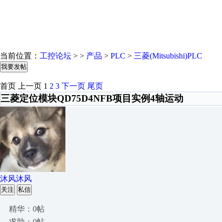
当前位置：
工控论坛
> >
产品
>
PLC
>
三菱(Mitsubishi)PLC
我要发帖
首页
上一页
1
2
3
下一页
尾页
三菱定位模块QD75D4NFB项目实例4轴运动
沐风沐风
关注
私信
精华：0帖
求助：0帖