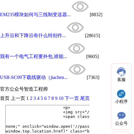
EM235模块如何与三线制变送器...
[8832]
上升沿和下降沿有什么特别作...
[28615]
我有一个电气工程要外包,谁能...
[9605]
USB-SC09下载线驱动（jiachen...
[7363]
客服
官方公众号
智造工程师
首页
上一页
1
2
3
4
5
6
7
8
9
10
下一页
尾页
小程序
公众号