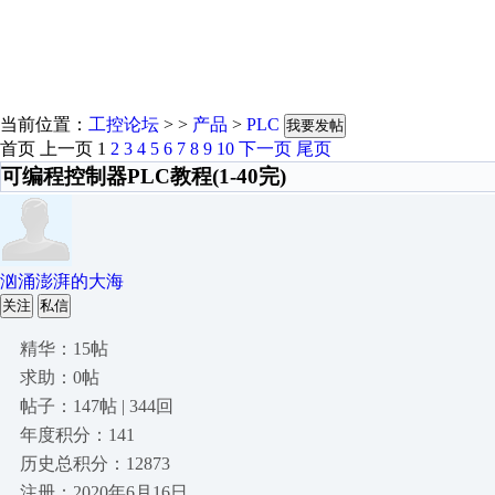
当前位置：
工控论坛
> >
产品
>
PLC
我要发帖
首页
上一页
1
2
3
4
5
6
7
8
9
10
下一页
尾页
可编程控制器PLC教程(1-40完)
汹涌澎湃的大海
关注
私信
精华：15帖
求助：0帖
帖子：147帖 | 344回
年度积分：141
历史总积分：12873
注册：2020年6月16日