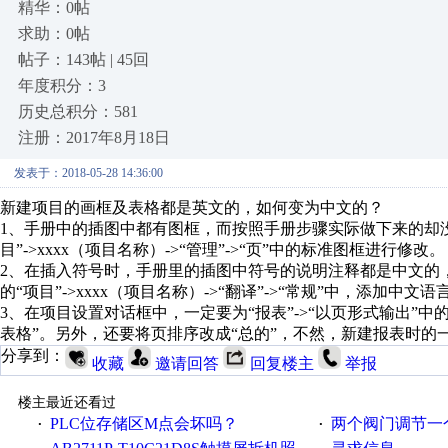
精华：0帖
求助：0帖
帖子：143帖 | 45回
年度积分：3
历史总积分：581
注册：2017年8月18日
发表于：2018-05-28 14:36:00
新建项目的画框及表格都是英文的，如何变为中文的？
1、手册中的插图中都有图框，而按照手册步骤实际做下来的却没有
目”->xxxx（项目名称）->“管理”->“页”中的标准图框进行修改。
2、在插入符号时，手册里的插图中符号的说明注释都是中文的
的“项目”->xxxx（项目名称）->“翻译”->“常规”中，添加中文语
3、在项目设置对话框中，一定要为“报表”->“以页形式输出”
表格”。另外，还要将页排序改成“总的”，不然，新建报表时的
分享到：
收藏
邀请回答
回复楼主
举报
楼主最近还看过
PLC位存储区M点会坏吗？
两个阀门调节一
·
·