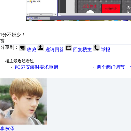
1分不嫌少！
赏
分享到：
收藏
邀请回答
回复楼主
举报
楼主最近还看过
PCS7安装时要求重启
两个阀门调节一
·
·
李东泽