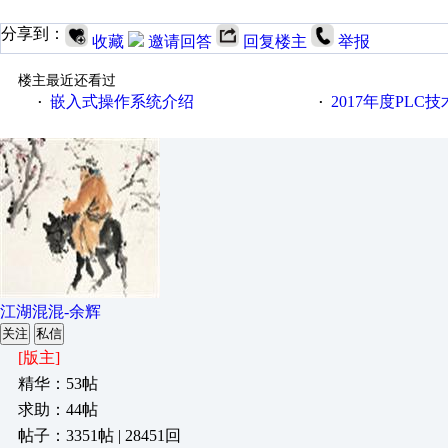
分享到：
收藏
邀请回答
回复楼主
举报
楼主最近还看过
嵌入式操作系统介绍
2017年度PLC
·
·
江湖混混-余辉
关注
私信
[版主]
精华：53帖
求助：44帖
帖子：3351帖 | 28451回