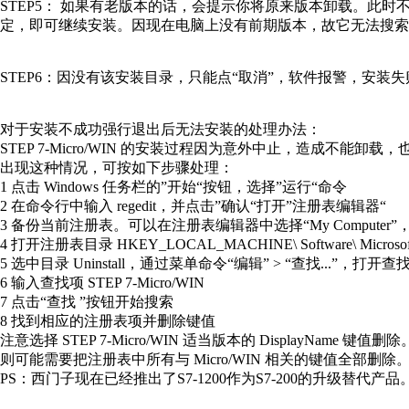
STEP5： 如果有老版本的话，会提示你将原来版本卸载。此
定，即可继续安装。因现在电脑上没有前期版本，故它无法搜索
STEP6：因没有该安装目录，只能点“取消”，软件报警，安装失
对于安装不成功强行退出后无法安装的处理办法：
STEP 7-Micro/WIN 的安装过程因为意外中止，造成不能
出现这种情况，可按如下步骤处理：
1 点击 Windows 任务栏的”开始“按钮，选择”运行“命令
2 在命令行中输入 regedit，并点击”确认“打开”注册表编辑器“
3 备份当前注册表。可以在注册表编辑器中选择“My Computer”，
4 打开注册表目录 HKEY_LOCAL_MACHINE\ Software\ Microsoft\ Wind
5 选中目录 Uninstall，通过菜单命令“编辑” > “查找...”，打开
6 输入查找项 STEP 7-Micro/WIN
7 点击“查找 ”按钮开始搜索
8 找到相应的注册表项并删除键值
注意选择 STEP 7-Micro/WIN 适当版本的 DisplayN
则可能需要把注册表中所有与 Micro/WIN 相关的键值全部删除
PS：西门子现在已经推出了S7-1200作为S7-200的升级替