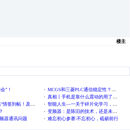
楼主
相会”！
MCGS和三菱PLC通信稳定性？？？
·
真相丨手机是靠什么震动的用了这么多年才知道！
·
帖！及时更新在线研讨会预告
智能人生—一关于碎片化学习，看这一篇就够了！
·
？
变频器：是陈旧的技术，还是未来的幕后英雄？
·
变频器通讯问题
难忘初心参赛:不忘初心，砥砺前行
·