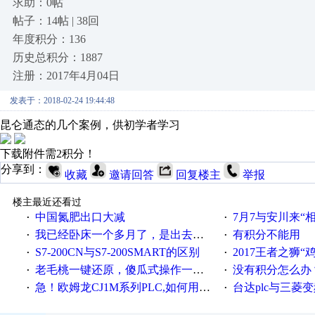
求助：0帖
帖子：14帖 | 38回
年度积分：136
历史总积分：1887
注册：2017年4月04日
发表于：2018-02-24 19:44:48
昆仑通态的几个案例，供初学者学习
下载附件需2积分！
分享到：
收藏
邀请回答
回复楼主
举报
楼主最近还看过
中国氮肥出口大减
7月7与安川来“
·
·
我已经卧床一个多月了，是出去安装机械手在高速遭遇车祸所致:大家工作都要特别注意啊
有积分不能用
·
·
S7-200CN与S7-200SMART的区别
2017王者之狮“鸡”情签到
·
·
老毛桃一键还原，傻瓜式操作一键轻松备份还原；程序为向导式安装，一键即可实现自动备份或还原系统。
没有积分怎么办
·
·
急！欧姆龙CJ1M系列PLC,如何用时间控制变频器。要求时间在组态王中可以自由输入！拜托各位大神了！
台达plc与三菱
·
·