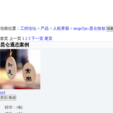
当前位置：
工控论坛
>
产品
>
人机界面
>
mcgsTpc-昆仑技创
我
首页
上一页
1
2
3
下一页
尾页
昆仑通态案例
xyl
关注
私信
精华：0帖