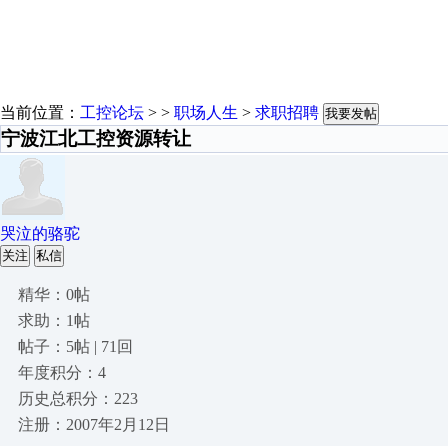
当前位置：
工控论坛
> >
职场人生
>
求职招聘
我要发帖
宁波江北工控资源转让
哭泣的骆驼
关注
私信
精华：0帖
求助：1帖
帖子：5帖 | 71回
年度积分：4
历史总积分：223
注册：2007年2月12日