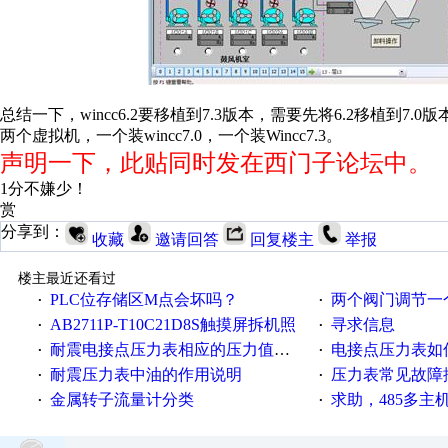
总结一下，wincc6.2要移植到7.3版本，需要先将6.2移植到
两个虚拟机，一个装wincc7.0，一个装Wincc7.3。
声明一下，此贴同时发在西门子论坛中。
1分不嫌少！
赏
分享到：
收藏
邀请回答
回复楼主
举报
楼主最近还看过
PLC位存储区M点会坏吗？
两个阀门调节一
·
·
AB2711P-T10C21D8S触摸屏拆机照
寻求信息
·
·
耐震电接点压力表相应的压力值与使用注意事项
电接点压力表如
·
·
耐震压力表中油的作用说明
压力表常见故障
·
·
金属转子流量计分类
求助，485多主
·
·