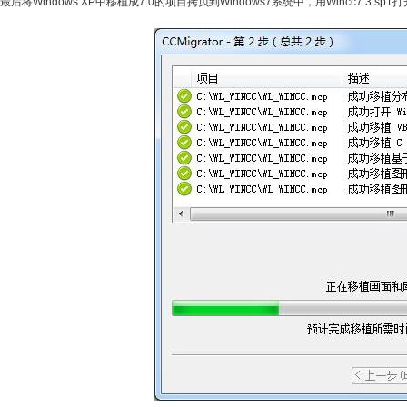
最后将Windows XP中移植成7.0的项目拷贝到Windows7系统中，用Wincc7.