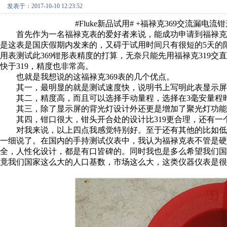
发表于：2017-10-10 12:23:52
#Fluke新品试用# +福禄克369交流漏电流钳
首先作为一名福禄克表的爱好者来说，能成功申请到福禄克3
是这表是国庆假期内发来的，又碍于试用时间只有很短的5天的限
用表测试此369钳形表精度的打算，无奈只能先用福禄克319交
快于319，精度也非常高。
也就是我想说的这福禄克369表的几个优点。
其一，最明显的就是测试速度快，说明书上写明此表显示屏刷
其二，精度高，而且可以选择手动量程，选择在3毫安量程时分
其三，除了显示屏的背光灯设计外还更是增加了聚光灯功能
其四，钳口很大，钳头开合处的设计比319更合理，还有一
对我来说，以上四点我感觉特别好。至于还有其他的比如低
一细说了。在国内的手持测试仪表中，我认为福禄克表不管是
全，人性化设计，都是有口皆碑的。同时我也是多么希望我们
竟我们国家这么大的人口基数，市场这么大，这类仪器仪表是很