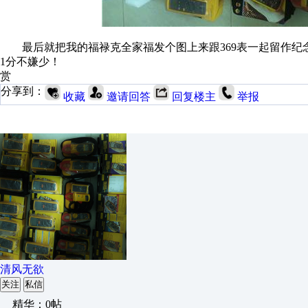
最后就把我的福禄克全家福发个图上来跟369表一起留作纪
1分不嫌少！
赏
分享到：
收藏
邀请回答
回复楼主
举报
清风无欲
关注
私信
精华：0帖