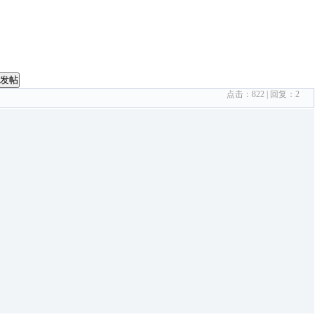
发帖
点击：
822
| 回复：
2