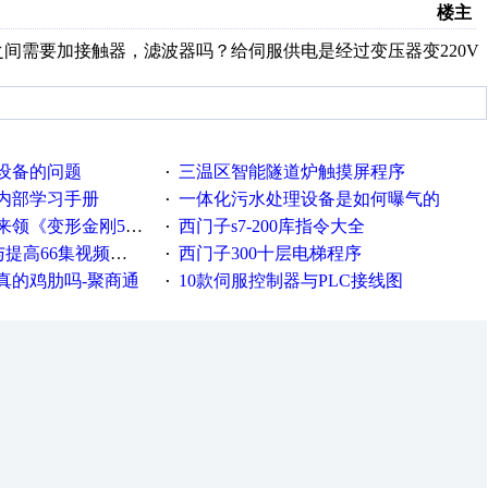
楼主
之间需要加接触器，滤波器吗？给伺服供电是经过变压器变220V
设备的问题
三温区智能隧道炉触摸屏程序
·
内部学习手册
一体化污水处理设备是如何曝气的
·
《变形金刚5》观影券
西门子s7-200库指令大全
·
与提高66集视频教程
西门子300十层电梯程序
·
真的鸡肋吗-聚商通
10款伺服控制器与PLC接线图
·