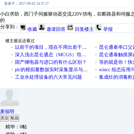
发表于：2017-09-02 14:37:57
小白求助，西门子伺服驱动器交流220V供电，在断路器和伺服
的
分享到：
收藏
邀请回答
回复楼主
举报
楼主最近还看过
以前干的项目，现在不用出差干项目了，好怀念
昆仑通泰串口父
·
·
深入浅出昆仑通态（MCGS）培训教程
昆仑通泰触摸屏
·
·
国产继电器与进口的有什么区别？
等的就是你！快来领
·
·
plc的模拟量数据实时采集显示与存储
wincc 组态应用
·
·
工业水处理设备的六大常见问题
集成灶的消毒柜
·
·
麦福明
关注
私信
精华：0帖