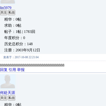
lin5979
关注
私信
精华：0帖
求助：0帖
帖子：1帖 | 1783回
年度积分：0
历史总积分：148
注册：2003年9月12日
发表于：2017-10-08 22:21:04
8888888888888888888888888888888888
回复
引用
举报
何处天涯
关注
私信
精华：0帖