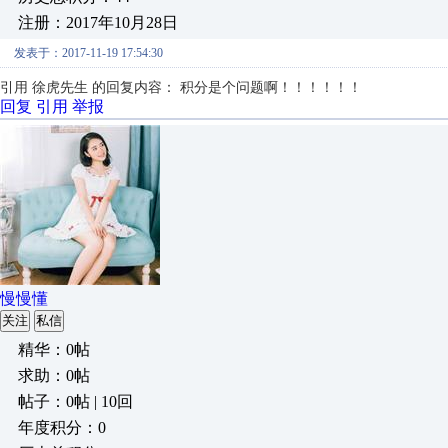
注册：2017年10月28日
发表于：2017-11-19 17:54:30
引用 徐虎先生 的回复内容： 积分是个问题啊！！！！！！
回复
引用
举报
慢慢懂
关注
私信
精华：0帖
求助：0帖
帖子：0帖 | 10回
年度积分：0