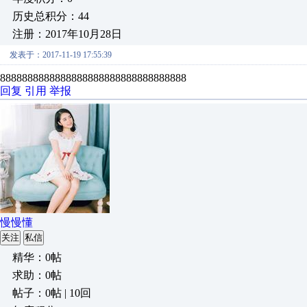
历史总积分：44
注册：2017年10月28日
发表于：2017-11-19 17:55:39
8888888888888888888888888888888888
回复
引用
举报
慢慢懂
关注
私信
精华：0帖
求助：0帖
帖子：0帖 | 10回