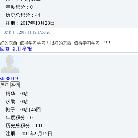
年度积分：0
历史总积分：44
注册：2017年10月28日
发表于：2017-11-19 17:58:26
好的东西 值得学习学习！很好的东西 值得学习学习！!!!!
回复
引用
举报
sht88169
关注
私信
精华：0帖
求助：0帖
帖子：0帖 | 46回
年度积分：0
历史总积分：101
注册：2011年9月15日