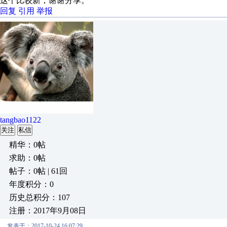
这个比较新，谢谢分享。
回复
引用
举报
tangbao1122
关注
私信
精华：0帖
求助：0帖
帖子：0帖 | 61回
年度积分：0
历史总积分：107
注册：2017年9月08日
发表于：2017-10-24 16:07:29