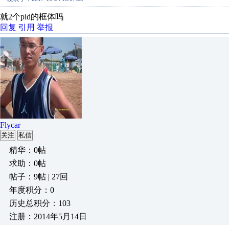
就2个pid的框体吗
回复
引用
举报
Flycar
关注
私信
精华：0帖
求助：0帖
帖子：9帖 | 27回
年度积分：0
历史总积分：103
注册：2014年5月14日