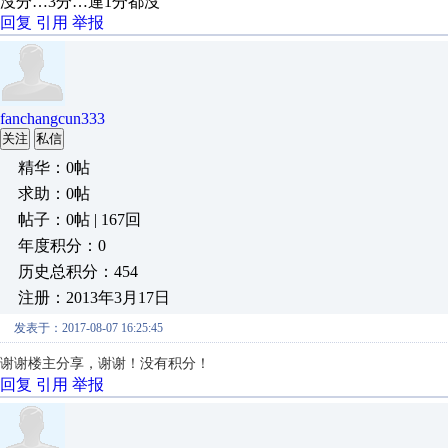
沒分…3分…連1分都沒
回复
引用
举报
fanchangcun333
关注
私信
精华：0帖
求助：0帖
帖子：0帖 | 167回
年度积分：0
历史总积分：454
注册：2013年3月17日
发表于：2017-08-07 16:25:45
谢谢楼主分享，谢谢！没有积分！
回复
引用
举报