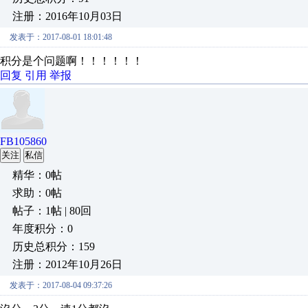
注册：2016年10月03日
发表于：2017-08-01 18:01:48
积分是个问题啊！！！！！！
回复
引用
举报
FB105860
关注
私信
精华：0帖
求助：0帖
帖子：1帖 | 80回
年度积分：0
历史总积分：159
注册：2012年10月26日
发表于：2017-08-04 09:37:26