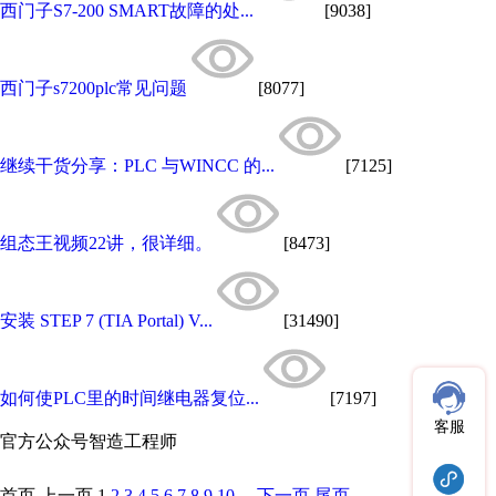
西门子S7-200 SMART故障的处...
[9038]
西门子s7200plc常见问题
[8077]
继续干货分享：PLC 与WINCC 的...
[7125]
组态王视频22讲，很详细。
[8473]
安装 STEP 7 (TIA Portal) V...
[31490]
如何使PLC里的时间继电器复位...
[7197]
客服
官方公众号
智造工程师
首页
上一页
1
2
3
4
5
6
7
8
9
10
...
下一页
尾页