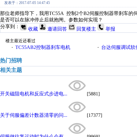
发表于：2017-07-05 14:47:45
那位老师指导下，我用TC55A 控制2个B2伺服控制器带刹车
是否可以在脉冲停止后就抱闸。参数如何实现？
分享到：
收藏
邀请回答
回复楼主
举报
楼主最近还看过
TC55AB2控制器刹车电机
台达伺服调试软
·
·
热门招聘
相关主题
开关磁阻电机和反应式步进电...
[5881]
关于伺服偏差计数器清零的问...
[17377]
伺服做往复运动时为什么会有...
[9969]