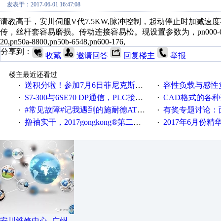
发表于：2017-06-01 16:47:08
请教高手，安川伺服V代7.5KW,脉冲控制，起动停止时加减速度
传，丝杆套容易磨损。传动连接容易松。现设置参数为，pn000-0010,pn170-220
20,pn50a-8800,pn50b-6548,pn600-176,
分享到：
收藏
邀请回答
回复楼主
举报
楼主最近还看过
送积分啦！参加7月6日菲尼克斯在线研讨会即得
容性负载与感性负
·
·
S7-300与6SE70 DP通信，PLC接收到数据不稳定
CAD格式的各
·
·
#常见故障#记我遇到的施耐德ATV12变频器故障
有奖专题讨论：面对低压变频
·
·
撸袖实干，2017gongkong®第二届智造工程师节正式起航！
2017年6月份
·
·
安川维修中心 -广州