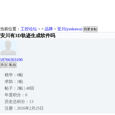
当前位置：
工控论坛
> >
品牌
>
安川(yaskawa)
我要发帖
安川有3D轨迹生成软件吗
18766303190
关注
私信
精华：0帖
求助：1帖
帖子：2帖 | 48回
年度积分：0
历史总积分：13
注册：2016年2月25日