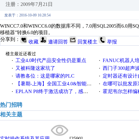
注册：2009年7月21日
发表于：2016-10-09 16:28:54
WINCC7.0和WINCC6.0的数据库不同，7.0用SQL2005而6.
移植器”转换6.0的项目。
分享到：
收藏
邀请回答
回复楼主
举报
楼主最近还看过
工业4.0时代产品安全性仍是重点
FANUC机器人
·
·
又被科隆这家坑了
西门子300超声波焊
·
·
请教各位：这是哪家的PLC
定时器还有设计
·
·
【暑期-上海】全国工业4.0&智能制造高级培训班通知！
在哪可以批发原装正品
·
·
EPLAN P8终于激活成功了，感谢网上无私的高人！
霍尼韦尔怎样编
·
·
热门招聘
相关主题
实时操作系统及其应用
[2590]