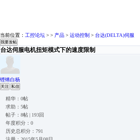
当前位置：
工控论坛
> >
产品
>
运动控制
>
台达(DELTA)伺服
我要发帖
台达伺服电机扭矩模式下的速度限制
铿锵白杨
关注
私信
精华：0帖
求助：5帖
帖子：8帖 | 193回
年度积分：0
历史总积分：791
注册：2015年5月08日