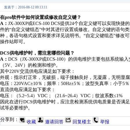
发表于：2016-08-12 09:13:11
在pro软件中如何设置或修改自定义键？
A：
JX-300XP或ECS-100 DCS提供24个自定义键可以实
件的“自定义键组态”中对其进行设置或修改。自定义键的语句类型
种，各语句格式设置和要求详见说明书。“自定义键组态”修改
操作站即可。
DCS供电维护时，需注意哪些问题？
A：
DCS（JX-300XP或ECS-100）的供电维护主要包括系
（5V、24V）的检测和维护。
其中220V交流供电应满足如下要求：
外观：指示灯正常，无破损，端子接触良好，无凝露，无明显腐
电压：220VAC±10％；频率：50Hz±5％；波型失真率：小于5
直流供电应满足如下要求：
电压：（5.2~5.4）VDC；（21.6~26.4）VDC；纹波系数≤1%
因此在进行DCS供电维护时，应注意检测系统供电质量是否满足
试等必要维护。
分享到：
收藏
邀请回答
回复楼主
举报