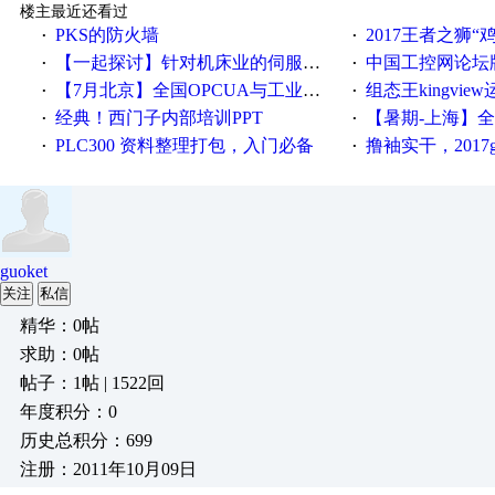
楼主最近还看过
PKS的防火墙
2017王者之狮“鸡”情签到
·
·
【一起探讨】针对机床业的伺服系统发展，您的期望是什么？
中国工控网论坛版块
·
·
【7月北京】全国OPCUA与工业互联技术培训班通知！
组态王kingvi
·
·
经典！西门子内部培训PPT
【暑期-上海】全国工业4.
·
·
PLC300 资料整理打包，入门必备
撸袖实干，2017gongkong
·
·
guoket
关注
私信
精华：0帖
求助：0帖
帖子：1帖 | 1522回
年度积分：0
历史总积分：699
注册：2011年10月09日