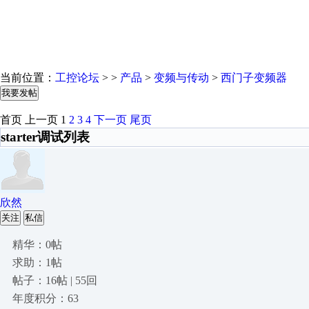
当前位置：
工控论坛
> >
产品
>
变频与传动
>
西门子变频器
我要发帖
首页
上一页
1
2
3
4
下一页
尾页
starter调试列表
欣然
关注
私信
精华：0帖
求助：1帖
帖子：16帖 | 55回
年度积分：63