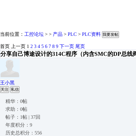
当前位置：
工控论坛
> >
产品
>
PLC
>
PLC资料
我要发帖
首页
上一页
1
2
3
4
5
6
7
8
9
下一页
尾页
分享自己博途设计的314C程序（内含SMC的DP总线
王小黑
关注
私信
精华：0帖
求助：0帖
帖子：1帖 | 37回
年度积分：9
历史总积分：556