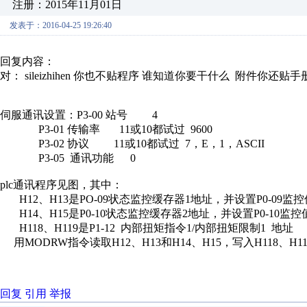
注册：2015年11月01日
发表于：2016-04-25 19:26:40
回复内容：
对： sileizhihen
你也不贴程序 谁知道你要干什么 附件你还贴手册，
伺服通讯设置：P3-00 站号 4
P3-01 传输率 11或10都试过 9600
P3-02 协议 11或10都试过 7，E，1，ASCII
P3-05 通讯功能 0
plc通讯程序见图，其中：
H12、H13是PO-09状态监控缓存器1地址，并设置P0-09监
H14、H15是P0-10状态监控缓存器2地址，并设置P0-10监控
H118、H119是P1-12 内部扭矩指令1/内部扭矩限制1 地址
用MODRW指令读取H12、H13和H14、H15，写入H118、H11
回复
引用
举报