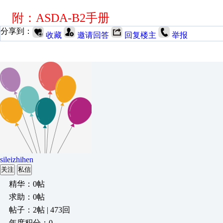
附：ASDA-B2手册
分享到：
收藏
邀请回答
回复楼主
举报
sileizhihen
关注
私信
精华：0帖
求助：0帖
帖子：2帖 | 473回
年度积分：0