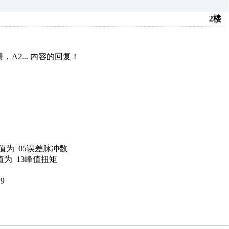
2楼
A2...
内容的回复！
控值为 05误差脉冲数
值为 13峰值扭矩
9