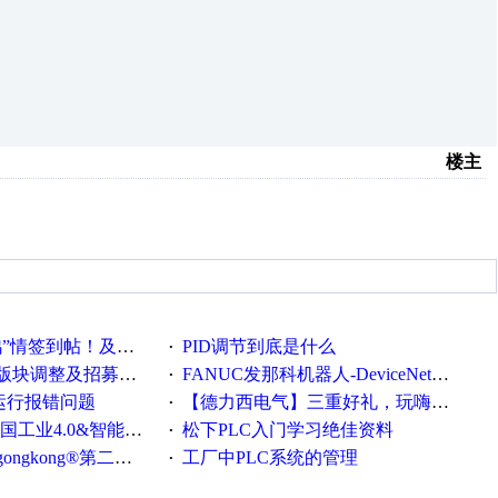
楼主
帖！及时更新在线研讨会预告
PID调节到底是什么
·
调整及招募版主公告
FANUC发那科机器人-DeviceNet通信使用手册(中文)
·
ew运行报错问题
【德力西电气】三重好礼，玩嗨夏日！
·
0&智能制造高级培训班通知！
松下PLC入门学习绝佳资料
·
®第二届智造工程师节正式起航！
工厂中PLC系统的管理
·