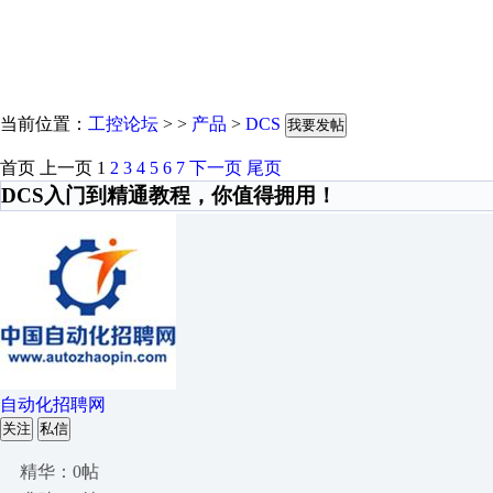
当前位置：
工控论坛
> >
产品
>
DCS
我要发帖
首页
上一页
1
2
3
4
5
6
7
下一页
尾页
DCS入门到精通教程，你值得拥用！
自动化招聘网
关注
私信
精华：0帖