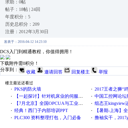
求助：0帖
帖子：18帖 | 24回
年度积分：5
历史总积分：209
注册：2012年3月30日
发表于：2016-04-12 14:23:10
DCS入门到精通教程，你值得拥用！
下载附件需0积分！
分享到：
收藏
邀请回答
回复楼主
举报
楼主最近还看过
PKS的防火墙
2017王者之狮“鸡”情签到
·
·
【一起探讨】针对机床业的伺服系统发展，您的期望是什么？
中国工控网论坛版块
·
·
【7月北京】全国OPCUA与工业互联技术培训班通知！
组态王kingvi
·
·
经典！西门子内部培训PPT
【暑期-上海】全国工业4.
·
·
PLC300 资料整理打包，入门必备
撸袖实干，2017gongkong
·
·