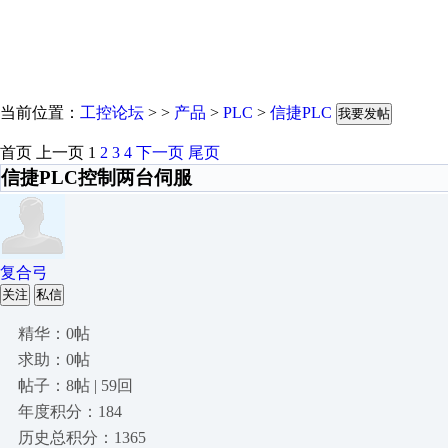
当前位置：
工控论坛
> >
产品
>
PLC
>
信捷PLC
我要发帖
首页
上一页
1
2
3
4
下一页
尾页
信捷PLC控制两台伺服
复合弓
关注
私信
精华：0帖
求助：0帖
帖子：8帖 | 59回
年度积分：184
历史总积分：1365