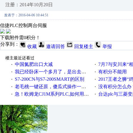
注册：2014年10月20日
发表于：2016-04-06 10:44:51
信捷PLC控制两台伺服
下载附件需0积分！
分享到：
收藏
邀请回答
回复楼主
举报
楼主最近还看过
中国氮肥出口大减
7月7与安川来“
·
·
我已经卧床一个多月了，是出去安装机械手在高速遭遇车祸所致:大家工作都要特别注意啊
有积分不能用
·
·
S7-200CN与S7-200SMART的区别
2017王者之狮“鸡”情签到
·
·
老毛桃一键还原，傻瓜式操作一键轻松备份还原；程序为向导式安装，一键即可实现自动备份或还原系统。
没有积分怎么办
·
·
急！欧姆龙CJ1M系列PLC,如何用时间控制变频器。要求时间在组态王中可以自由输入！拜托各位大神了！
台达plc与三菱
·
·