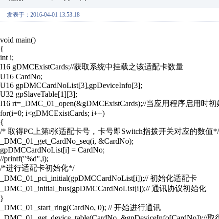
发表于：2016-04-01 13:53:18
void main()
{
int i;
I16 gDMCExistCards;//获取系统中挂载之该适配卡数量
U16 CardNo;
U16 gpDMCCardNoList[3],gpDeviceInfo[3];
U32 gpSlaveTable[1][3];
I16 rt=_DMC_01_open(&gDMCExistCards);/
for(i=0; i<gDMCExistCards; i++)
{
/* 取得PC上第i张适配卡号，卡号即Switch指拨开关对应的数值*/
_DMC_01_get_CardNo_seq(i, &CardNo);
gpDMCCardNoList[i] = CardNo;
//printf("%d",i);
/*进行适配卡初始化*/
_DMC_01_pci_initial(gpDMCCardNoList[i]);// 初始化适配卡
_DMC_01_initial_bus(gpDMCCardNoList[i]);// 通讯协议初始化
}
_DMC_01_start_ring(CardNo, 0); // 开始进行通讯
_DMC_01_get_device_table(CardNo, &gpDeviceInfo[CardNo