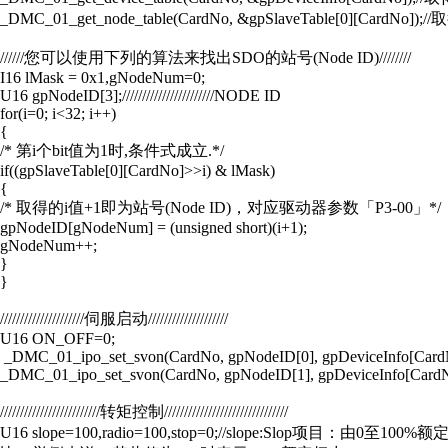
_DMC_01_get_node_table(CardNo, &gpSlaveTable[0][CardN
//////您可以使用下列的算法来找出SDO的站号(Node ID)////////
I16 lMask = 0x1,gNodeNum=0;
U16 gpNodeID[3];///////////////////////NODE ID
for(i=0; i<32; i++)
{
/* 第i个bit值为1时,条件式成立.*/
if((gpSlaveTable[0][CardNo]>>i) & lMask)
{
/* 取得的i值+1即为站号(Node ID)，对应驱动器参数「P3-00」*/
gpNodeID[gNodeNum] = (unsigned short)(i+1);
gNodeNum++;
}
}
/////////////////////伺服启动////////////////////
U16 ON_OFF=0;
_DMC_01_ipo_set_svon(CardNo, gpNodeID[0], gpDeviceInfo[Card
_DMC_01_ipo_set_svon(CardNo, gpNodeID[1], gpDeviceInfo[Card
/////////////////////////转矩控制///////////////////////////////
U16 slope=100,radio=100,stop=0;//slope:Slop项目：